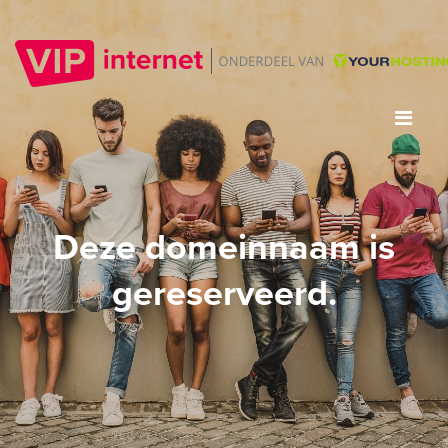
Deze domeinnaam is
gereserveerd.